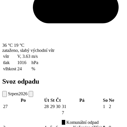
36 °C
19 °C
zataženo, slabý východní vítr
vítr
V, 3.63
m/s
tlak
1016
hPa
vlhkost
24
%
Svoz odpadu
Srpen
2026
Po
Út
St
Čt
Pá
So
Ne
27
28
29
30
31
1
2
7
Komunální odpad