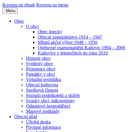
Rovnou na obsah
Rovnou na menu
Menu
Obec
O obci
Obec letecky
Obecní zastupitelstvo 1914 – 1947
Místní akční výbor 1948 – 1956
Opětovné osamostatnění Kaňovic 1994 – 2006
Kaňovice v letopočtech do roku 2010
Historie obce
Symboly obce
Propagace obce
Památky v obci
Virtuální prohlídka
Obecní knihovna
Spolková činnost
Seznam podnikatelů a služeb
Svazky obcí, mikoregiony
Odpadové hospodářství
Mapové podklady
Obecní úřad
Úřední deska
Povinné informace