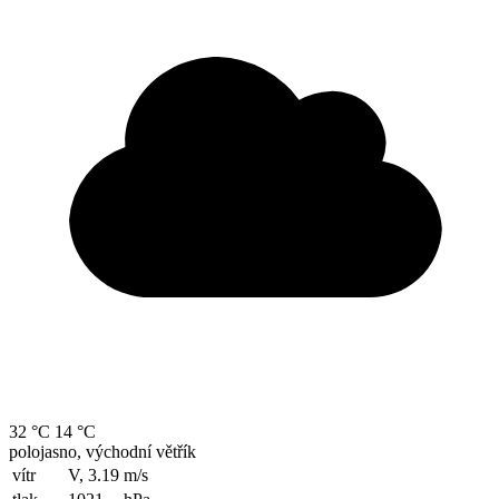
32 °C
14 °C
polojasno, východní větřík
vítr
V, 3.19
m/s