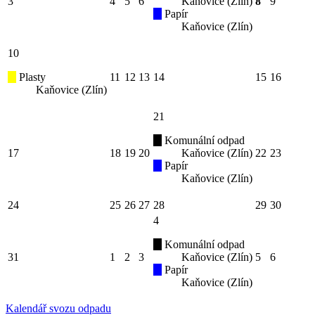
3
4
5
6
Kaňovice (Zlín)
8
9
Papír
Kaňovice (Zlín)
10
Plasty
11
12
13
14
15
16
Kaňovice (Zlín)
21
Komunální odpad
17
18
19
20
Kaňovice (Zlín)
22
23
Papír
Kaňovice (Zlín)
24
25
26
27
28
29
30
4
Komunální odpad
31
1
2
3
Kaňovice (Zlín)
5
6
Papír
Kaňovice (Zlín)
Kalendář svozu odpadu