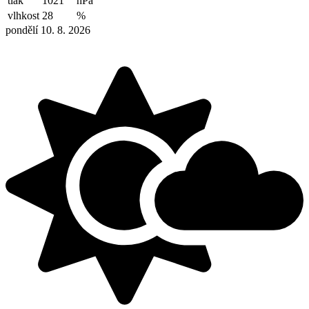
tlak
1021
hPa
vlhkost
28
%
pondělí 10. 8. 2026