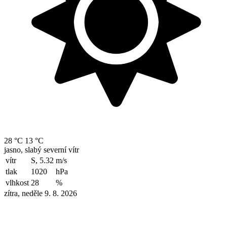
28 °C
13 °C
jasno, slabý severní vítr
vítr
S, 5.32
m/s
tlak
1020
hPa
vlhkost
28
%
zítra, neděle 9. 8. 2026