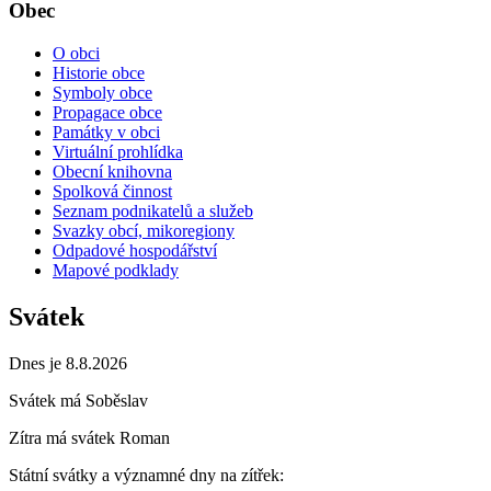
Obec
O obci
Historie obce
Symboly obce
Propagace obce
Památky v obci
Virtuální prohlídka
Obecní knihovna
Spolková činnost
Seznam podnikatelů a služeb
Svazky obcí, mikoregiony
Odpadové hospodářství
Mapové podklady
Svátek
Dnes je 8.8.2026
Svátek má
Soběslav
Zítra má svátek
Roman
Státní svátky a významné dny na zítřek: