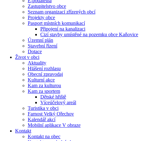
E-podatelna
Zastupitelstvo obce
Seznam organizací zřízených obcí
Projekty obce
Pasport místních komunikací
Připojení na kanalizaci
Cizí stavby umístěné na pozemku obce Kaňovice
Územní plán
Stavební řízení
Dotace
Život v obci
Aktuality
Hlášení rozhlasu
Obecní zpravodaj
Kulturní akce
Kam za kulturou
Kam za sportem
Dětské hřiště
Víceúčelový areál
Turistika v obci
Farnost Velký Ořechov
Kalendář akcí
Mobilní aplikace V obraze
Kontakt
Kontakt na obec