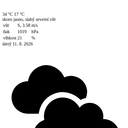
34 °C
17 °C
skoro jasno, slabý severní vítr
vítr
S, 3.58
m/s
tlak
1019
hPa
vlhkost
21
%
úterý 11. 8. 2026