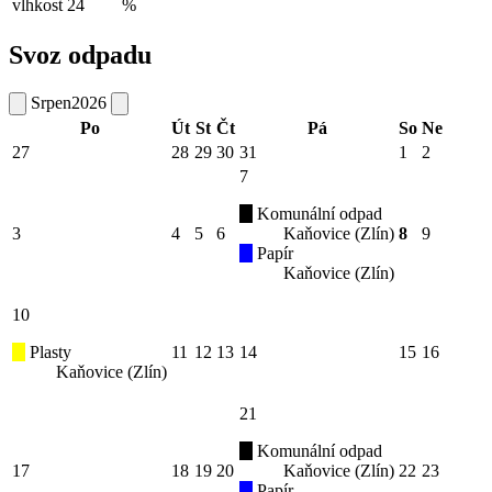
vlhkost
24
%
Svoz odpadu
Srpen
2026
Po
Út
St
Čt
Pá
So
Ne
27
28
29
30
31
1
2
7
Komunální odpad
3
4
5
6
Kaňovice (Zlín)
8
9
Papír
Kaňovice (Zlín)
10
Plasty
11
12
13
14
15
16
Kaňovice (Zlín)
21
Komunální odpad
17
18
19
20
Kaňovice (Zlín)
22
23
Papír