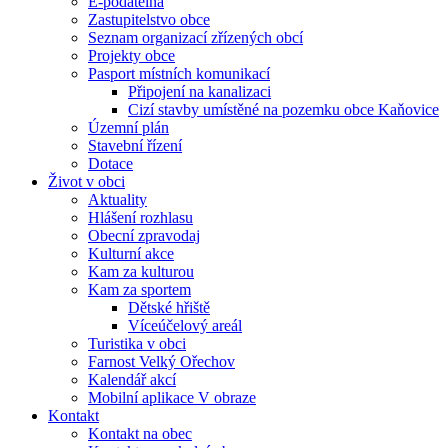
E-podatelna
Zastupitelstvo obce
Seznam organizací zřízených obcí
Projekty obce
Pasport místních komunikací
Připojení na kanalizaci
Cizí stavby umístěné na pozemku obce Kaňovice
Územní plán
Stavební řízení
Dotace
Život v obci
Aktuality
Hlášení rozhlasu
Obecní zpravodaj
Kulturní akce
Kam za kulturou
Kam za sportem
Dětské hřiště
Víceúčelový areál
Turistika v obci
Farnost Velký Ořechov
Kalendář akcí
Mobilní aplikace V obraze
Kontakt
Kontakt na obec