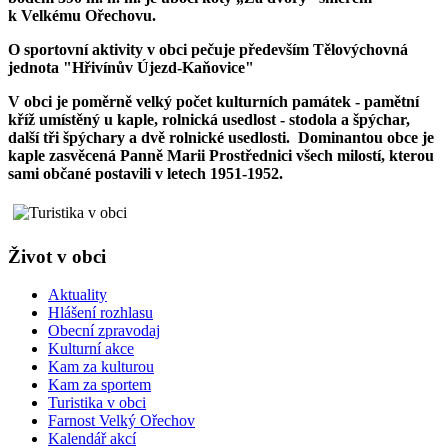
k Velkému Ořechovu.
O sportovní aktivity v obci pečuje především Tělovýchovná
jednota "Hřivínův Újezd-Kaňovice"
V obci je poměrně velký počet kulturních památek - pamětní
kříž umístěný u kaple, rolnická usedlost - stodola a špýchar,
další tři špýchary a dvě rolnické usedlosti. Dominantou obce je
kaple zasvěcená Panně Marii Prostřednici všech milostí, kterou
sami občané postavili v letech 1951-1952.
Život v obci
Aktuality
Hlášení rozhlasu
Obecní zpravodaj
Kulturní akce
Kam za kulturou
Kam za sportem
Turistika v obci
Farnost Velký Ořechov
Kalendář akcí