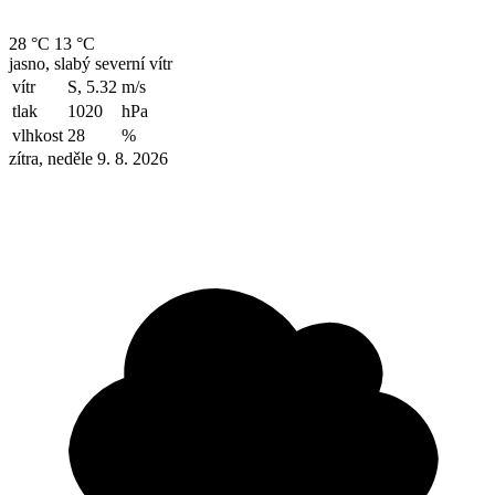
28 °C
13 °C
jasno, slabý severní vítr
vítr
S, 5.32
m/s
tlak
1020
hPa
vlhkost
28
%
zítra, neděle 9. 8. 2026