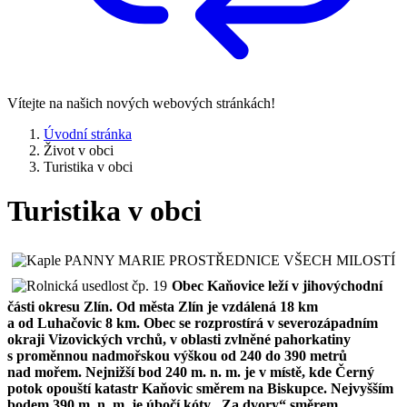
Vítejte na našich nových webových stránkách!
Úvodní stránka
Život v obci
Turistika v obci
Turistika v obci
Obec Kaňovice leží v jihovýchodní
části okresu Zlín. Od města Zlín je vzdálená 18 km
a od Luhačovic 8 km. Obec se rozprostírá v severozápadním
okraji Vizovických vrchů, v oblasti zvlněné pahorkatiny
s proměnnou nadmořskou výškou od 240 do 390 metrů
nad mořem. Nejnižší bod 240 m. n. m. je v místě, kde Černý
potok opouští katastr Kaňovic směrem na Biskupce. Nejvyšším
bodem 390 m. n. m. je úbočí kóty „Za dvory“ směrem