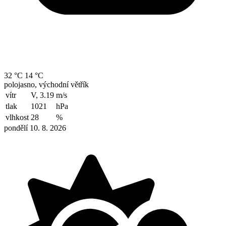
32 °C
14 °C
polojasno, východní větřík
vítr
V, 3.19
m/s
tlak
1021
hPa
vlhkost
28
%
pondělí 10. 8. 2026