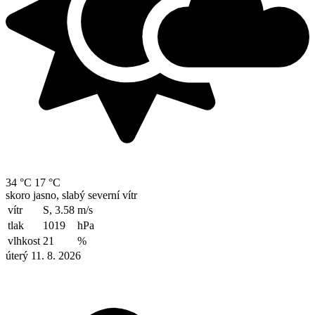
34 °C
17 °C
skoro jasno, slabý severní vítr
vítr
S, 3.58
m/s
tlak
1019
hPa
vlhkost
21
%
úterý 11. 8. 2026