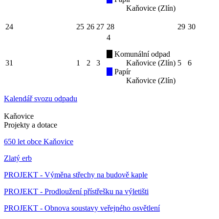
Kaňovice (Zlín)
24
25
26
27
28
29
30
4
Komunální odpad
31
1
2
3
Kaňovice (Zlín)
5
6
Papír
Kaňovice (Zlín)
Kalendář svozu odpadu
Kaňovice
Projekty a dotace
650 let obce Kaňovice
Zlatý erb
PROJEKT - Výměna střechy na budově kaple
PROJEKT - Prodloužení přístřešku na výletišti
PROJEKT - Obnova soustavy veřejného osvětlení