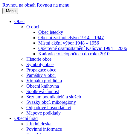
Rovnou na obsah
Rovnou na menu
Menu
Obec
O obci
Obec letecky
Obecní zastupitelstvo 1914 – 1947
Místní akční výbor 1948 – 1956
Opětovné osamostatnění Kaňovic 1994 – 2006
Kaňovice v letopočtech do roku 2010
Historie obce
Symboly obce
Propagace obce
Památky v obci
Virtuální prohlídka
Obecní knihovna
Spolková činnost
Seznam podnikatelů a služeb
Svazky obcí, mikoregiony
Odpadové hospodářství
Mapové podklady
Obecní úřad
Úřední deska
Povinné informace