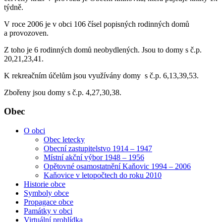
týdně.
V roce 2006 je v obci 106 čísel popisných rodinných domů
a provozoven.
Z toho je 6 rodinných domů neobydlených. Jsou to domy s č.p.
20,21,23,41.
K rekreačním účelům jsou využívány domy s č.p. 6,13,39,53.
Zbořeny jsou domy s č.p. 4,27,30,38.
Obec
O obci
Obec letecky
Obecní zastupitelstvo 1914 – 1947
Místní akční výbor 1948 – 1956
Opětovné osamostatnění Kaňovic 1994 – 2006
Kaňovice v letopočtech do roku 2010
Historie obce
Symboly obce
Propagace obce
Památky v obci
Virtuální prohlídka