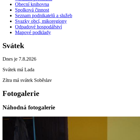
Obecní knihovna
Spolková činnost
Seznam podnikatelů a služeb
Svazky obcí, mikoregiony
Odpadové hospodářství
Mapové podklady
Svátek
Dnes je 7.8.2026
Svátek má
Lada
Zítra má svátek
Soběslav
Fotogalerie
Náhodná fotogalerie