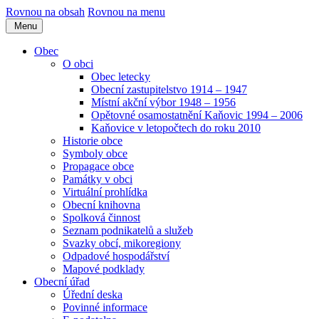
Rovnou na obsah
Rovnou na menu
Menu
Obec
O obci
Obec letecky
Obecní zastupitelstvo 1914 – 1947
Místní akční výbor 1948 – 1956
Opětovné osamostatnění Kaňovic 1994 – 2006
Kaňovice v letopočtech do roku 2010
Historie obce
Symboly obce
Propagace obce
Památky v obci
Virtuální prohlídka
Obecní knihovna
Spolková činnost
Seznam podnikatelů a služeb
Svazky obcí, mikoregiony
Odpadové hospodářství
Mapové podklady
Obecní úřad
Úřední deska
Povinné informace