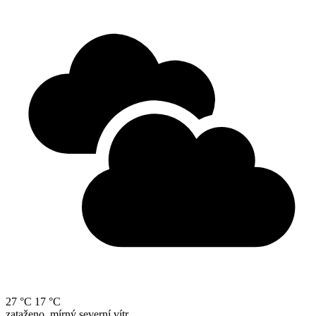
27 °C
17 °C
zataženo, mírný severní vítr