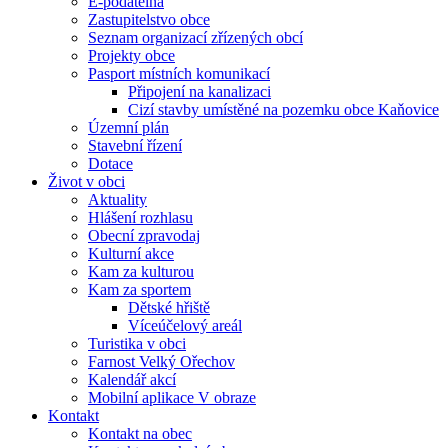
E-podatelna
Zastupitelstvo obce
Seznam organizací zřízených obcí
Projekty obce
Pasport místních komunikací
Připojení na kanalizaci
Cizí stavby umístěné na pozemku obce Kaňovice
Územní plán
Stavební řízení
Dotace
Život v obci
Aktuality
Hlášení rozhlasu
Obecní zpravodaj
Kulturní akce
Kam za kulturou
Kam za sportem
Dětské hřiště
Víceúčelový areál
Turistika v obci
Farnost Velký Ořechov
Kalendář akcí
Mobilní aplikace V obraze
Kontakt
Kontakt na obec