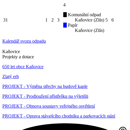
4
Komunální odpad
31
1
2
3
Kaňovice (Zlín)
5
6
Papír
Kaňovice (Zlín)
Kalendář svozu odpadu
Kaňovice
Projekty a dotace
650 let obce Kaňovice
Zlatý erb
PROJEKT - Výměna střechy na budově kaple
PROJEKT - Prodloužení přístřešku na výletišti
PROJEKT - Obnova soustavy veřejného osvětlení
PROJEKT - Oprava stávajícího chodníku a parkovacích stání