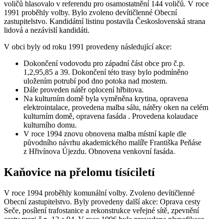
voličů hlasovalo v referendu pro osamostatnění 144 voličů. V roce
1991 proběhly volby. Bylo zvoleno devítičlenné Obecní
zastupitelstvo. Kandidátní listinu postavila Československá strana
lidová a nezávislí kandidáti.
V obci byly od roku 1991 provedeny následující akce:
Dokončení vodovodu pro západní část obce pro č.p.
1,2,95,85 a 39. Dokončení této trasy bylo podmíněno
uložením potrubí pod dno potoka nad mostem.
Dále proveden nátěr oplocení hřbitova.
Na kulturním domě byla vyměněna krytina, opravena
elektrointalace, provedena malba sálu, nátěry oken na celém
kulturním domě, opravena fasáda . Provedena kolaudace
kulturního domu.
V roce 1994 znovu obnovena malba místní kaple dle
původního návrhu akademického malíře Františka Peňáse
z Hřivínova Újezdu. Obnovena venkovní fasáda.
Kaňovice na přelomu tísíciletí
V roce 1994 proběhly komunální volby. Zvoleno devítičlenné
Obecní zastupitelstvo. Byly provedeny další akce: Oprava cesty
Seče, posílení trafostanice a rekonstrukce veřejné sítě, zpevnění