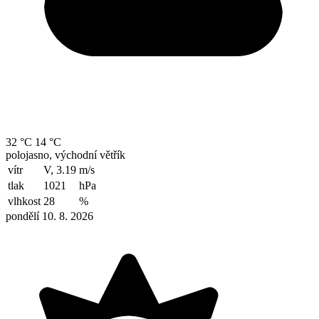
32 °C
14 °C
polojasno, východní větřík
vítr
V, 3.19
m/s
tlak
1021
hPa
vlhkost
28
%
pondělí 10. 8. 2026