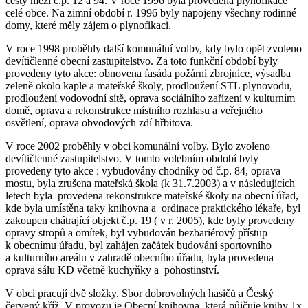
cesty mezi č.p. 12 a 94. V roce 1996 byla provedena plynofikace
celé obce. Na zimní období r. 1996 byly napojeny všechny rodinné
domy, které měly zájem o plynofikaci.
V roce 1998 proběhly další komunální volby, kdy bylo opět zvoleno
devítičlenné obecní zastupitelstvo. Za toto funkční období byly
provedeny tyto akce: obnovena fasáda požární zbrojnice, výsadba
zeleně okolo kaple a mateřské školy, prodloužení STL plynovodu,
prodloužení vodovodní sítě, oprava sociálního zařízení v kulturním
domě, oprava a rekonstrukce místního rozhlasu a veřejného
osvětlení, oprava obvodových zdí hřbitova.
V roce 2002 proběhly v obci komunální volby. Bylo zvoleno
devítičlenné zastupitelstvo. V tomto volebním období byly
provedeny tyto akce : vybudovány chodníky od č.p. 84, oprava
mostu, byla zrušena mateřská škola (k 31.7.2003) a v následujících
letech byla provedena rekonstrukce mateřské školy na obecní úřad,
kde byla umístěna taky knihovna a ordinace praktického lékaře, byl
zakoupen chátrající objekt č.p. 19 ( v r. 2005), kde byly provedeny
opravy stropů a omítek, byl vybudován bezbariérový přístup
k obecnímu úřadu, byl zahájen začátek budování sportovního
a kulturního areálu v zahradě obecního úřadu, byla provedena
oprava sálu KD včetně kuchyňky a pohostinství.
V obci pracují dvě složky. Sbor dobrovolných hasičů a Český
červený kříž. V provozu je Obecní knihovna, která půjčuje knihy 1x