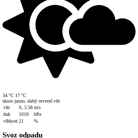
34 °C
17 °C
skoro jasno, slabý severní vítr
vítr
S, 3.58
m/s
tlak
1019
hPa
vlhkost
21
%
Svoz odpadu