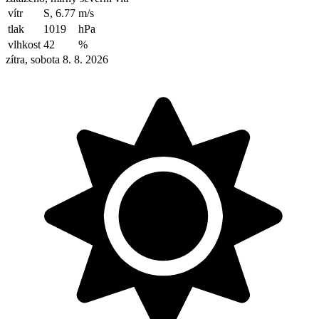
vítr
S, 6.77
m/s
tlak
1019
hPa
vlhkost
42
%
zítra, sobota 8. 8. 2026