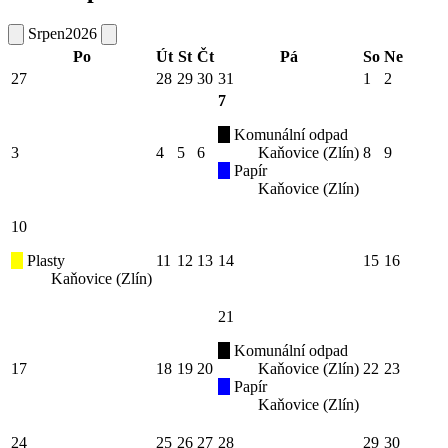
Srpen
2026
Po
Út
St
Čt
Pá
So
Ne
27
28
29
30
31
1
2
7
Komunální odpad
3
4
5
6
Kaňovice (Zlín)
8
9
Papír
Kaňovice (Zlín)
10
Plasty
11
12
13
14
15
16
Kaňovice (Zlín)
21
Komunální odpad
17
18
19
20
Kaňovice (Zlín)
22
23
Papír
Kaňovice (Zlín)
24
25
26
27
28
29
30