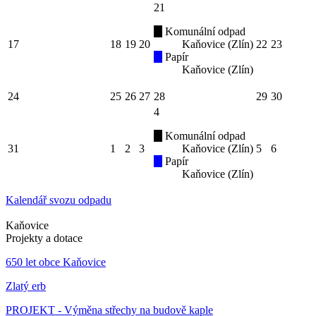
21
Komunální odpad
17
18
19
20
Kaňovice (Zlín)
22
23
Papír
Kaňovice (Zlín)
24
25
26
27
28
29
30
4
Komunální odpad
31
1
2
3
Kaňovice (Zlín)
5
6
Papír
Kaňovice (Zlín)
Kalendář svozu odpadu
Kaňovice
Projekty a dotace
650 let obce Kaňovice
Zlatý erb
PROJEKT - Výměna střechy na budově kaple