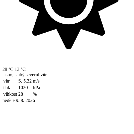
28 °C
13 °C
jasno, slabý severní vítr
vítr
S, 5.32
m/s
tlak
1020
hPa
vlhkost
28
%
neděle 9. 8. 2026