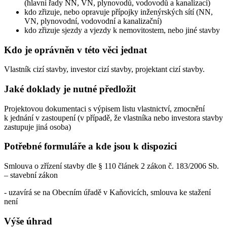
(hlavní řady NN, VN, plynovodů, vodovodů a kanalizací)
kdo zřizuje, nebo opravuje přípojky inženýrských sítí (NN,
VN, plynovodní, vodovodní a kanalizační)
kdo zřizuje sjezdy a vjezdy k nemovitostem, nebo jiné stavby
Kdo je oprávněn v této věci jednat
Vlastník cizí stavby, investor cizí stavby, projektant cizí stavby.
Jaké doklady je nutné předložit
Projektovou dokumentaci s výpisem listu vlastnictví, zmocnění
k jednání v zastoupení (v případě, že vlastníka nebo investora stavby
zastupuje jiná osoba)
Potřebné formuláře a kde jsou k dispozici
Smlouva o zřízení stavby dle § 110 článek 2 zákon č. 183/2006 Sb.
– stavební zákon
- uzavírá se na Obecním úřadě v Kaňovicích, smlouva ke stažení
není
Výše úhrad