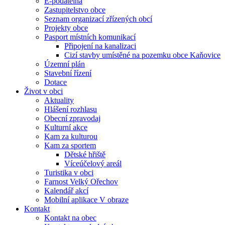
E-podatelna
Zastupitelstvo obce
Seznam organizací zřízených obcí
Projekty obce
Pasport místních komunikací
Připojení na kanalizaci
Cizí stavby umístěné na pozemku obce Kaňovice
Územní plán
Stavební řízení
Dotace
Život v obci
Aktuality
Hlášení rozhlasu
Obecní zpravodaj
Kulturní akce
Kam za kulturou
Kam za sportem
Dětské hřiště
Víceúčelový areál
Turistika v obci
Farnost Velký Ořechov
Kalendář akcí
Mobilní aplikace V obraze
Kontakt
Kontakt na obec