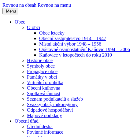
Rovnou na obsah
Rovnou na menu
Menu
Obec
O obci
Obec letecky
Obecní zastupitelstvo 1914 – 1947
Místní akční výbor 1948 – 1956
Opětovné osamostatnění Kaňovic 1994 – 2006
Kaňovice v letopočtech do roku 2010
Historie obce
Symboly obce
Propagace obce
Památky v obci
Virtuální prohlídka
Obecní knihovna
Spolková činnost
Seznam podnikatelů a služeb
Svazky obcí, mikoregiony
Odpadové hospodářství
Mapové podklady
Obecní úřad
Úřední deska
Povinné informace