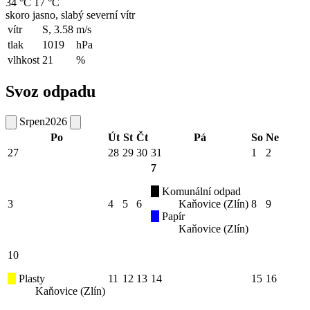
34 °C
17 °C
skoro jasno, slabý severní vítr
vítr
S, 3.58
m/s
tlak
1019
hPa
vlhkost
21
%
Svoz odpadu
Srpen
2026
Po
Út
St
Čt
Pá
So
Ne
27
28
29
30
31
1
2
7
Komunální odpad
3
4
5
6
Kaňovice (Zlín)
8
9
Papír
Kaňovice (Zlín)
10
Plasty
11
12
13
14
15
16
Kaňovice (Zlín)