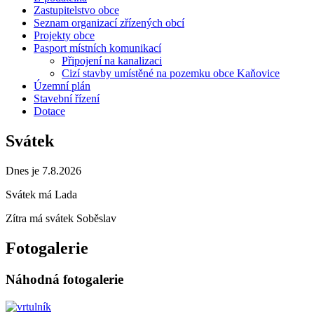
Zastupitelstvo obce
Seznam organizací zřízených obcí
Projekty obce
Pasport místních komunikací
Připojení na kanalizaci
Cizí stavby umístěné na pozemku obce Kaňovice
Územní plán
Stavební řízení
Dotace
Svátek
Dnes je 7.8.2026
Svátek má
Lada
Zítra má svátek
Soběslav
Fotogalerie
Náhodná fotogalerie