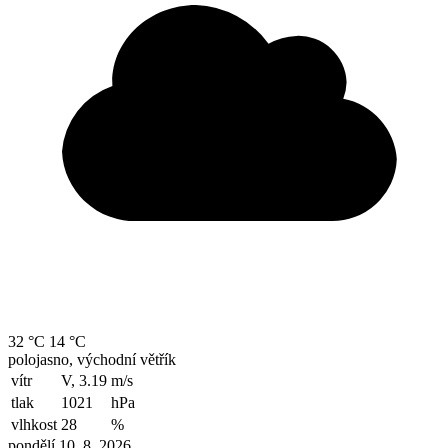
32 °C
14 °C
polojasno, východní větřík
vítr
V, 3.19
m/s
tlak
1021
hPa
vlhkost
28
%
pondělí 10. 8. 2026