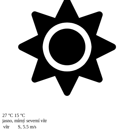
27 °C
15 °C
jasno, mírný severní vítr
vítr
S, 5.5
m/s