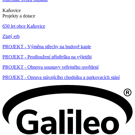
Kaňovice
Projekty a dotace
650 let obce Kaňovice
Zlatý erb
PROJEKT - Výměna střechy na budově kaple
PROJEKT - Prodloužení přístřešku na výletišti
PROJEKT - Obnova soustavy veřejného osvětlení
PROJEKT - Oprava stávajícího chodníku a parkovacích stání