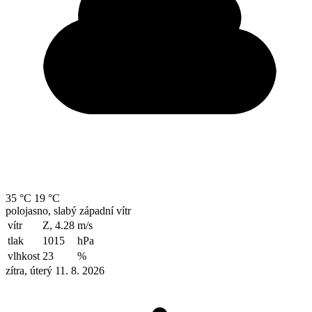
35 °C
19 °C
polojasno, slabý západní vítr
vítr
Z, 4.28
m/s
tlak
1015
hPa
vlhkost
23
%
zítra, úterý 11. 8. 2026