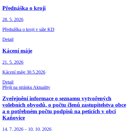
Přednáška o kroji
28. 5.
2026
Přednáška o kroji v sále KD
Detail
Kácení máje
21. 5.
2026
Kácení máje 30.5.2026
Detail
Přejít na stránku Aktuality
Zveřejnění informace o seznamu vytvořených
volebních obvodů, o počtu členů zastupitelstva obce
a o potřebném počtu podpisů na peticích v obci
Kaňovice
14. 7.
2026
–
10. 10.
2026