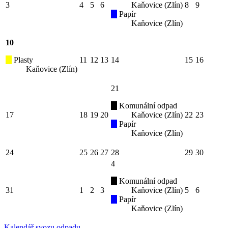
3
4
5
6
Kaňovice (Zlín)
8
9
Papír
Kaňovice (Zlín)
10
Plasty
11
12
13
14
15
16
Kaňovice (Zlín)
21
Komunální odpad
17
18
19
20
Kaňovice (Zlín)
22
23
Papír
Kaňovice (Zlín)
24
25
26
27
28
29
30
4
Komunální odpad
31
1
2
3
Kaňovice (Zlín)
5
6
Papír
Kaňovice (Zlín)
Kalendář svozu odpadu