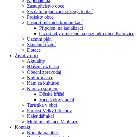
E-podatelna
Zastupitelstvo obce
Seznam organizací zřízených obcí
Projekty obce
Pasport místních komunikací
Připojení na kanalizaci
Cizí stavby umístěné na pozemku obce Kaňovice
Územní plán
Stavební řízení
Dotace
Život v obci
Aktuality
Hlášení rozhlasu
Obecní zpravodaj
Kulturní akce
Kam za kulturou
Kam za sportem
Dětské hřiště
Víceúčelový areál
Turistika v obci
Farnost Velký Ořechov
Kalendář akcí
Mobilní aplikace V obraze
Kontakt
Kontakt na obec