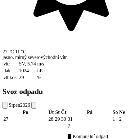
27 °C
11 °C
jasno, mírný severovýchodní vítr
vítr
SV, 5.74
m/s
tlak
1024
hPa
vlhkost
29
%
Svoz odpadu
Srpen
2026
Po
Út
St
Čt
Pá
So
Ne
27
28
29
30
31
1
2
7
Komunální odpad