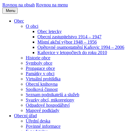
Rovnou na obsah
Rovnou na menu
Menu
Obec
O obci
Obec letecky
Obecní zastupitelstvo 1914 – 1947
Místní akční výbor 1948 – 1956
Opětovné osamostatnění Kaňovic 1994 – 2006
Kaňovice v letopočtech do roku 2010
Historie obce
Symboly obce
Propagace obce
Památky v obci
Virtuální prohlídka
Obecní knihovna
Spolková činnost
Seznam podnikatelů a služeb
Svazky obcí, mikoregiony
Odpadové hospodářství
Mapové podklady
Obecní úřad
Úřední deska
Povinné informace