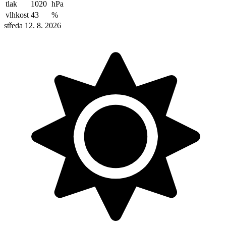
tlak
1020
hPa
vlhkost
43
%
středa 12. 8. 2026