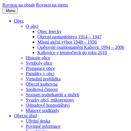
Rovnou na obsah
Rovnou na menu
Menu
Obec
O obci
Obec letecky
Obecní zastupitelstvo 1914 – 1947
Místní akční výbor 1948 – 1956
Opětovné osamostatnění Kaňovic 1994 – 2006
Kaňovice v letopočtech do roku 2010
Historie obce
Symboly obce
Propagace obce
Památky v obci
Virtuální prohlídka
Obecní knihovna
Spolková činnost
Seznam podnikatelů a služeb
Svazky obcí, mikoregiony
Odpadové hospodářství
Mapové podklady
Obecní úřad
Úřední deska
Povinné informace