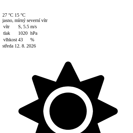
27 °C
15 °C
jasno, mírný severní vítr
vítr
S, 5.5
m/s
tlak
1020
hPa
vlhkost
43
%
středa 12. 8. 2026