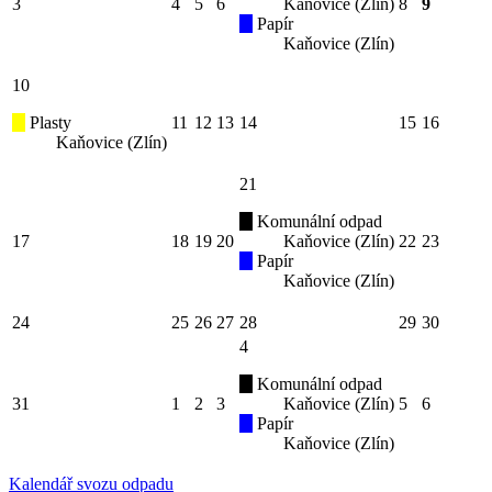
3
4
5
6
Kaňovice (Zlín)
8
9
Papír
Kaňovice (Zlín)
10
Plasty
11
12
13
14
15
16
Kaňovice (Zlín)
21
Komunální odpad
17
18
19
20
Kaňovice (Zlín)
22
23
Papír
Kaňovice (Zlín)
24
25
26
27
28
29
30
4
Komunální odpad
31
1
2
3
Kaňovice (Zlín)
5
6
Papír
Kaňovice (Zlín)
Kalendář svozu odpadu