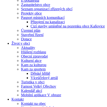
E-podatelna
Zastupitelstvo obce
Seznam organizací zřízených obcí
Projekty obce
Pasport místních komunikací
Připojení na kanalizaci
Cizí stavby umístěné na pozemku obce Kaňovice
Územní plán
Stavební řízení
Dotace
Život v obci
Aktuality
Hlášení rozhlasu
Obecní zpravodaj
Kulturní akce
Kam za kulturou
Kam za sportem
Dětské hřiště
Víceúčelový areál
Turistika v obci
Farnost Velký Ořechov
Kalendář akcí
Mobilní aplikace V obraze
Kontakt
Kontakt na obec