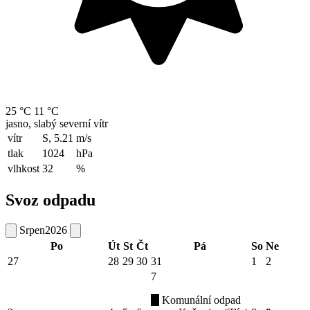
25 °C
11 °C
jasno, slabý severní vítr
vítr
S, 5.21
m/s
tlak
1024
hPa
vlhkost
32
%
Svoz odpadu
Srpen
2026
Po
Út
St
Čt
Pá
So
Ne
27
28
29
30
31
1
2
7
Komunální odpad