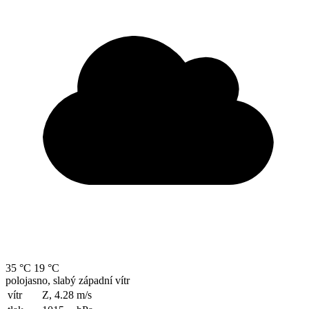
35 °C
19 °C
polojasno, slabý západní vítr
vítr
Z, 4.28
m/s