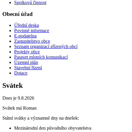
Spolková činnost
Obecní úřad
Úřední deska
Povinné informace
E-podatelna
Zastupitelstvo obce
Seznam organizací zřízených obcí
Projekty obce
Pasport místních komunikací
Územní plán
Stavební řízení
Dotace
Svátek
Dnes je 9.8.2026
Svátek má
Roman
Státní svátky a významné dny na dnešek:
Mezinárodní den původního obyvatelstva