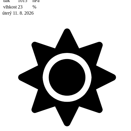
tlak
1015
hPa
vlhkost
23
%
úterý 11. 8. 2026