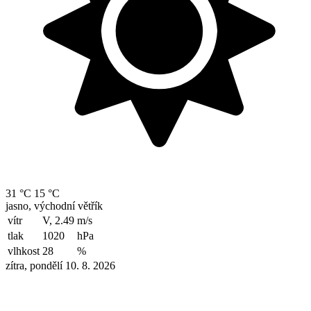
31 °C
15 °C
jasno, východní větřík
vítr
V, 2.49
m/s
tlak
1020
hPa
vlhkost
28
%
zítra, pondělí 10. 8. 2026