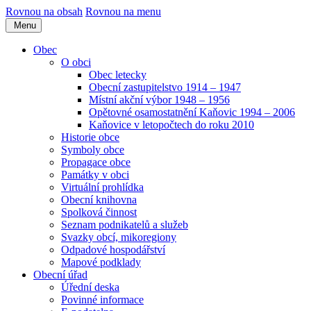
Rovnou na obsah
Rovnou na menu
Menu
Obec
O obci
Obec letecky
Obecní zastupitelstvo 1914 – 1947
Místní akční výbor 1948 – 1956
Opětovné osamostatnění Kaňovic 1994 – 2006
Kaňovice v letopočtech do roku 2010
Historie obce
Symboly obce
Propagace obce
Památky v obci
Virtuální prohlídka
Obecní knihovna
Spolková činnost
Seznam podnikatelů a služeb
Svazky obcí, mikoregiony
Odpadové hospodářství
Mapové podklady
Obecní úřad
Úřední deska
Povinné informace