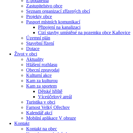
E-podatelna
Zastupitelstvo obce
Seznam organizací zřízených obcí
Projekty obce
Pasport místních komunikací
Připojení na kanalizaci
Cizí stavby umístěné na pozemku obce Kaňovice
Územní plán
Stavební řízení
Dotace
Život v obci
Aktuality
Hlášení rozhlasu
Obecní zpravodaj
Kulturní akce
Kam za kulturou
Kam za sportem
Dětské hřiště
Víceúčelový areál
Turistika v obci
Farnost Velký Ořechov
Kalendář akcí
Mobilní aplikace V obraze
Kontakt
Kontakt na obec