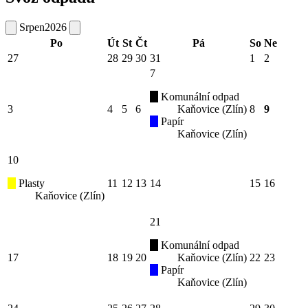
Srpen
2026
Po
Út
St
Čt
Pá
So
Ne
27
28
29
30
31
1
2
7
Komunální odpad
3
4
5
6
Kaňovice (Zlín)
8
9
Papír
Kaňovice (Zlín)
10
Plasty
11
12
13
14
15
16
Kaňovice (Zlín)
21
Komunální odpad
17
18
19
20
Kaňovice (Zlín)
22
23
Papír
Kaňovice (Zlín)