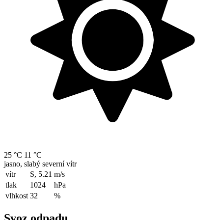
25 °C
11 °C
jasno, slabý severní vítr
vítr
S, 5.21
m/s
tlak
1024
hPa
vlhkost
32
%
Svoz odpadu