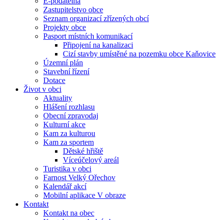
E-podatelna
Zastupitelstvo obce
Seznam organizací zřízených obcí
Projekty obce
Pasport místních komunikací
Připojení na kanalizaci
Cizí stavby umístěné na pozemku obce Kaňovice
Územní plán
Stavební řízení
Dotace
Život v obci
Aktuality
Hlášení rozhlasu
Obecní zpravodaj
Kulturní akce
Kam za kulturou
Kam za sportem
Dětské hřiště
Víceúčelový areál
Turistika v obci
Farnost Velký Ořechov
Kalendář akcí
Mobilní aplikace V obraze
Kontakt
Kontakt na obec