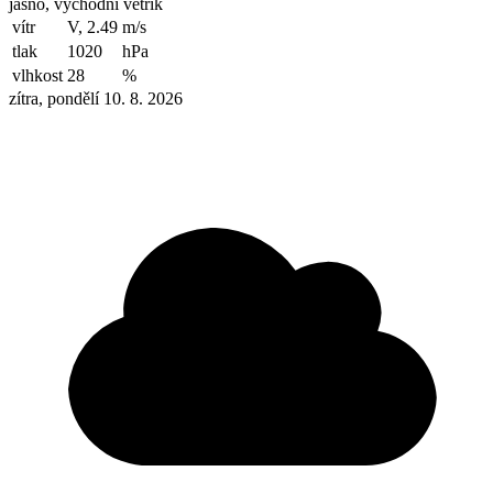
jasno, východní větřík
vítr
V, 2.49
m/s
tlak
1020
hPa
vlhkost
28
%
zítra, pondělí 10. 8. 2026