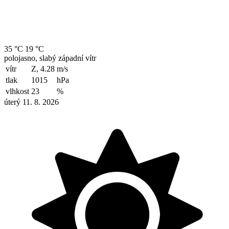
35 °C
19 °C
polojasno, slabý západní vítr
vítr
Z, 4.28
m/s
tlak
1015
hPa
vlhkost
23
%
úterý 11. 8. 2026