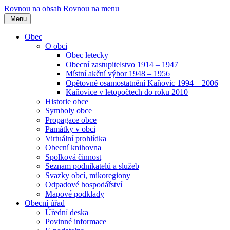
Rovnou na obsah
Rovnou na menu
Menu
Obec
O obci
Obec letecky
Obecní zastupitelstvo 1914 – 1947
Místní akční výbor 1948 – 1956
Opětovné osamostatnění Kaňovic 1994 – 2006
Kaňovice v letopočtech do roku 2010
Historie obce
Symboly obce
Propagace obce
Památky v obci
Virtuální prohlídka
Obecní knihovna
Spolková činnost
Seznam podnikatelů a služeb
Svazky obcí, mikoregiony
Odpadové hospodářství
Mapové podklady
Obecní úřad
Úřední deska
Povinné informace