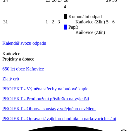
24
25
26
27
28
29
30
4
Komunální odpad
31
1
2
3
Kaňovice (Zlín)
5
6
Papír
Kaňovice (Zlín)
Kalendář svozu odpadu
Kaňovice
Projekty a dotace
650 let obce Kaňovice
Zlatý erb
PROJEKT - Výměna střechy na budově kaple
PROJEKT - Prodloužení přístřešku na výletišti
PROJEKT - Obnova soustavy veřejného osvětlení
PROJEKT - Oprava stávajícího chodníku a parkovacích stání