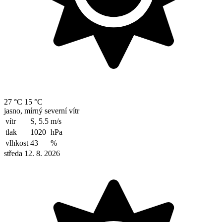
27 °C
15 °C
jasno, mírný severní vítr
vítr
S, 5.5
m/s
tlak
1020
hPa
vlhkost
43
%
středa 12. 8. 2026