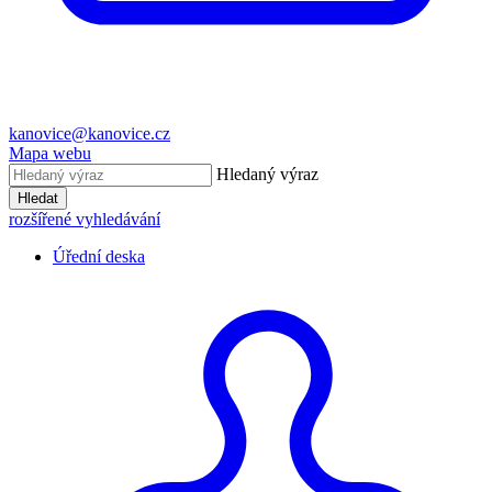
kanovice@kanovice.cz
Mapa webu
Hledaný výraz
Hledat
rozšířené vyhledávání
Úřední deska