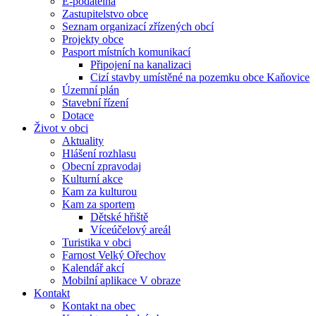
E-podatelna
Zastupitelstvo obce
Seznam organizací zřízených obcí
Projekty obce
Pasport místních komunikací
Připojení na kanalizaci
Cizí stavby umístěné na pozemku obce Kaňovice
Územní plán
Stavební řízení
Dotace
Život v obci
Aktuality
Hlášení rozhlasu
Obecní zpravodaj
Kulturní akce
Kam za kulturou
Kam za sportem
Dětské hřiště
Víceúčelový areál
Turistika v obci
Farnost Velký Ořechov
Kalendář akcí
Mobilní aplikace V obraze
Kontakt
Kontakt na obec