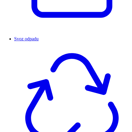
Svoz odpadu