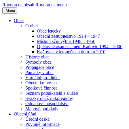
Rovnou na obsah
Rovnou na menu
Menu
Obec
O obci
Obec letecky
Obecní zastupitelstvo 1914 – 1947
Místní akční výbor 1948 – 1956
Opětovné osamostatnění Kaňovic 1994 – 2006
Kaňovice v letopočtech do roku 2010
Historie obce
Symboly obce
Propagace obce
Památky v obci
Virtuální prohlídka
Obecní knihovna
Spolková činnost
Seznam podnikatelů a služeb
Svazky obcí, mikoregiony
Odpadové hospodářství
Mapové podklady
Obecní úřad
Úřední deska
Povinné informace