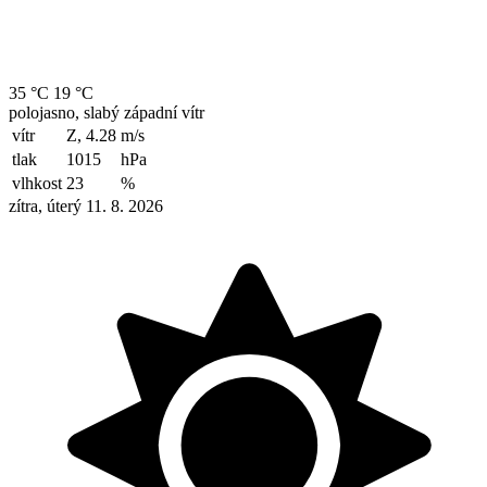
35 °C
19 °C
polojasno, slabý západní vítr
vítr
Z, 4.28
m/s
tlak
1015
hPa
vlhkost
23
%
zítra, úterý 11. 8. 2026