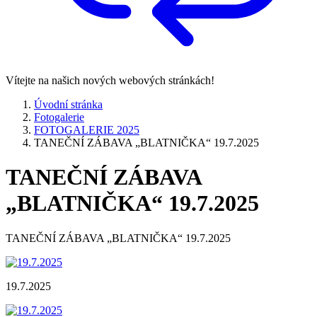
Vítejte na našich nových webových stránkách!
Úvodní stránka
Fotogalerie
FOTOGALERIE 2025
TANEČNÍ ZÁBAVA „BLATNIČKA“ 19.7.2025
TANEČNÍ ZÁBAVA
„BLATNIČKA“ 19.7.2025
TANEČNÍ ZÁBAVA „BLATNIČKA“ 19.7.2025
19.7.2025