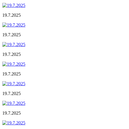
19.7.2025
19.7.2025
19.7.2025
19.7.2025
19.7.2025
19.7.2025