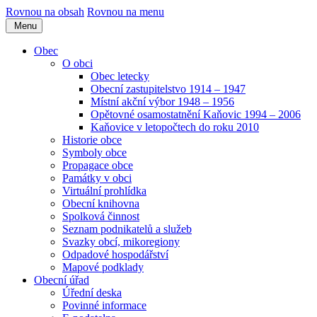
Rovnou na obsah
Rovnou na menu
Menu
Obec
O obci
Obec letecky
Obecní zastupitelstvo 1914 – 1947
Místní akční výbor 1948 – 1956
Opětovné osamostatnění Kaňovic 1994 – 2006
Kaňovice v letopočtech do roku 2010
Historie obce
Symboly obce
Propagace obce
Památky v obci
Virtuální prohlídka
Obecní knihovna
Spolková činnost
Seznam podnikatelů a služeb
Svazky obcí, mikoregiony
Odpadové hospodářství
Mapové podklady
Obecní úřad
Úřední deska
Povinné informace