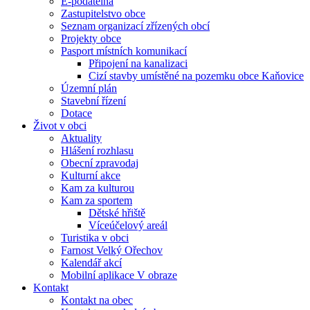
E-podatelna
Zastupitelstvo obce
Seznam organizací zřízených obcí
Projekty obce
Pasport místních komunikací
Připojení na kanalizaci
Cizí stavby umístěné na pozemku obce Kaňovice
Územní plán
Stavební řízení
Dotace
Život v obci
Aktuality
Hlášení rozhlasu
Obecní zpravodaj
Kulturní akce
Kam za kulturou
Kam za sportem
Dětské hřiště
Víceúčelový areál
Turistika v obci
Farnost Velký Ořechov
Kalendář akcí
Mobilní aplikace V obraze
Kontakt
Kontakt na obec