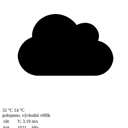
32 °C
14 °C
polojasno, východní větřík
vítr
V, 3.19
m/s
tlak
1021
hPa