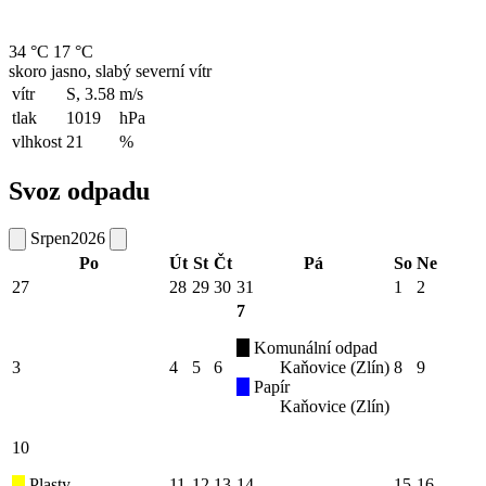
34 °C
17 °C
skoro jasno, slabý severní vítr
vítr
S, 3.58
m/s
tlak
1019
hPa
vlhkost
21
%
Svoz odpadu
Srpen
2026
Po
Út
St
Čt
Pá
So
Ne
27
28
29
30
31
1
2
7
Komunální odpad
3
4
5
6
Kaňovice (Zlín)
8
9
Papír
Kaňovice (Zlín)
10
Plasty
11
12
13
14
15
16