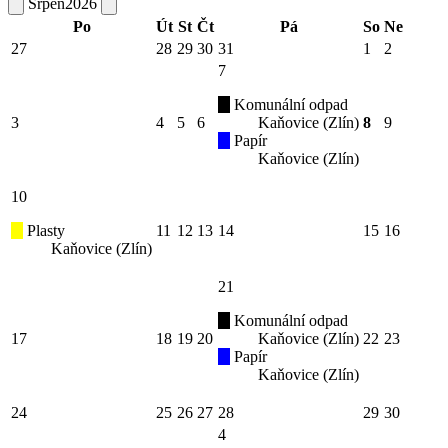
Srpen
2026
Po
Út
St
Čt
Pá
So
Ne
27
28
29
30
31
1
2
7
Komunální odpad
3
4
5
6
Kaňovice (Zlín)
8
9
Papír
Kaňovice (Zlín)
10
Plasty
11
12
13
14
15
16
Kaňovice (Zlín)
21
Komunální odpad
17
18
19
20
Kaňovice (Zlín)
22
23
Papír
Kaňovice (Zlín)
24
25
26
27
28
29
30
4