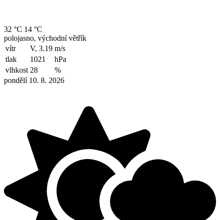
32 °C
14 °C
polojasno, východní větřík
vítr
V, 3.19
m/s
tlak
1021
hPa
vlhkost
28
%
pondělí 10. 8. 2026