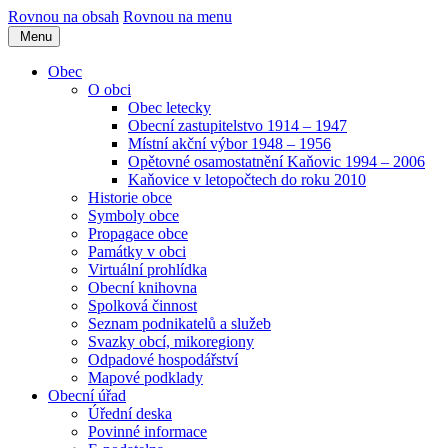
Rovnou na obsah
Rovnou na menu
Menu
Obec
O obci
Obec letecky
Obecní zastupitelstvo 1914 – 1947
Místní akční výbor 1948 – 1956
Opětovné osamostatnění Kaňovic 1994 – 2006
Kaňovice v letopočtech do roku 2010
Historie obce
Symboly obce
Propagace obce
Památky v obci
Virtuální prohlídka
Obecní knihovna
Spolková činnost
Seznam podnikatelů a služeb
Svazky obcí, mikoregiony
Odpadové hospodářství
Mapové podklady
Obecní úřad
Úřední deska
Povinné informace