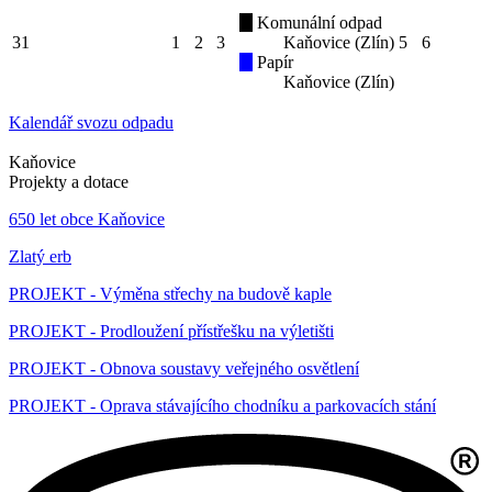
Komunální odpad
31
1
2
3
Kaňovice (Zlín)
5
6
Papír
Kaňovice (Zlín)
Kalendář svozu odpadu
Kaňovice
Projekty a dotace
650 let obce Kaňovice
Zlatý erb
PROJEKT - Výměna střechy na budově kaple
PROJEKT - Prodloužení přístřešku na výletišti
PROJEKT - Obnova soustavy veřejného osvětlení
PROJEKT - Oprava stávajícího chodníku a parkovacích stání