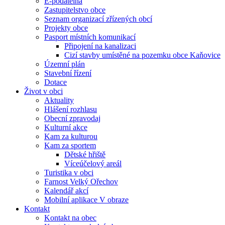
E-podatelna
Zastupitelstvo obce
Seznam organizací zřízených obcí
Projekty obce
Pasport místních komunikací
Připojení na kanalizaci
Cizí stavby umístěné na pozemku obce Kaňovice
Územní plán
Stavební řízení
Dotace
Život v obci
Aktuality
Hlášení rozhlasu
Obecní zpravodaj
Kulturní akce
Kam za kulturou
Kam za sportem
Dětské hřiště
Víceúčelový areál
Turistika v obci
Farnost Velký Ořechov
Kalendář akcí
Mobilní aplikace V obraze
Kontakt
Kontakt na obec