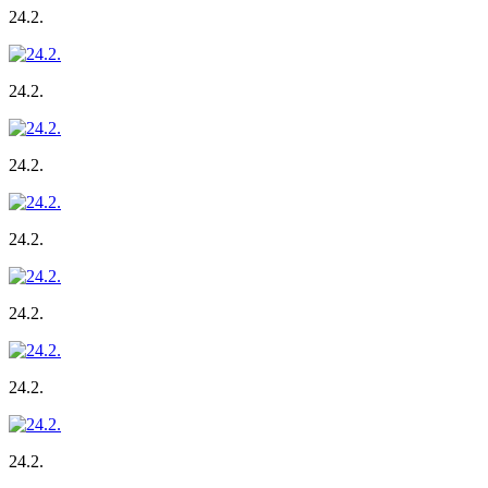
24.2.
24.2.
24.2.
24.2.
24.2.
24.2.
24.2.