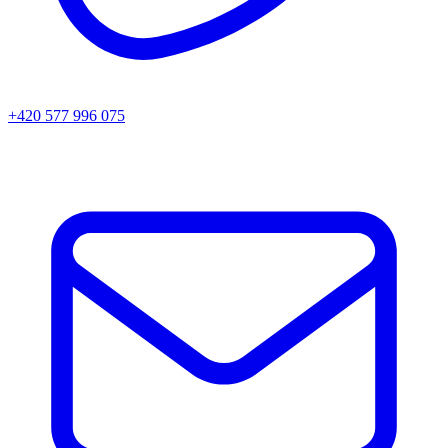
+420 577 996 075