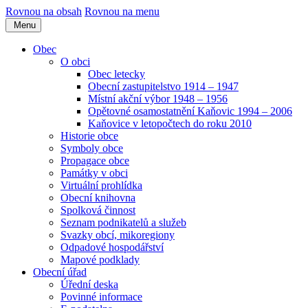
Rovnou na obsah
Rovnou na menu
Menu
Obec
O obci
Obec letecky
Obecní zastupitelstvo 1914 – 1947
Místní akční výbor 1948 – 1956
Opětovné osamostatnění Kaňovic 1994 – 2006
Kaňovice v letopočtech do roku 2010
Historie obce
Symboly obce
Propagace obce
Památky v obci
Virtuální prohlídka
Obecní knihovna
Spolková činnost
Seznam podnikatelů a služeb
Svazky obcí, mikoregiony
Odpadové hospodářství
Mapové podklady
Obecní úřad
Úřední deska
Povinné informace