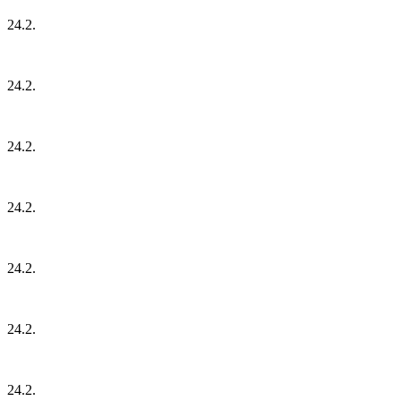
24.2.
24.2.
24.2.
24.2.
24.2.
24.2.
24.2.