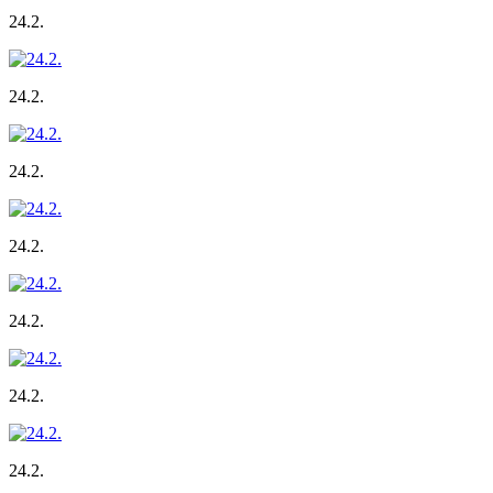
24.2.
24.2.
24.2.
24.2.
24.2.
24.2.
24.2.