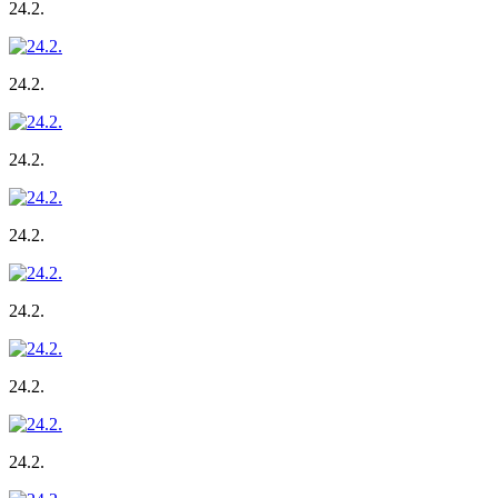
24.2.
24.2.
24.2.
24.2.
24.2.
24.2.
24.2.