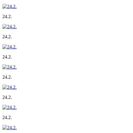
24.2.
24.2.
24.2.
24.2.
24.2.
24.2.