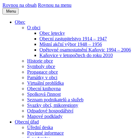
Rovnou na obsah
Rovnou na menu
Menu
Obec
O obci
Obec letecky
Obecní zastupitelstvo 1914 – 1947
Místní akční výbor 1948 – 1956
Opětovné osamostatnění Kaňovic 1994 – 2006
Kaňovice v letopočtech do roku 2010
Historie obce
Symboly obce
Propagace obce
Památky v obci
Virtuální prohlídka
Obecní knihovna
Spolková činnost
Seznam podnikatelů a služeb
Svazky obcí, mikoregiony
Odpadové hospodářství
Mapové podklady
Obecní úřad
Úřední deska
Povinné informace