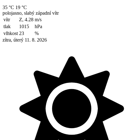
35 °C
19 °C
polojasno, slabý západní vítr
vítr
Z, 4.28
m/s
tlak
1015
hPa
vlhkost
23
%
zítra, úterý 11. 8. 2026