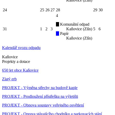
Kaňovice (Zlín)
24
25
26
27
28
29
30
4
Komunální odpad
31
1
2
3
Kaňovice (Zlín)
5
6
Papír
Kaňovice (Zlín)
Kalendář svozu odpadu
Kaňovice
Projekty a dotace
650 let obce Kaňovice
Zlatý erb
PROJEKT - Výměna střechy na budově kaple
PROJEKT - Prodloužení přístřešku na výletišti
PROJEKT - Obnova soustavy veřejného osvětlení
PROJEKT - Oprava stávajícího chodníku a parkovacích stání