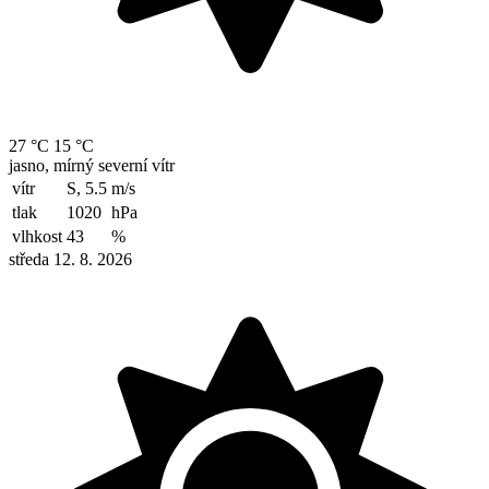
27 °C
15 °C
jasno, mírný severní vítr
vítr
S, 5.5
m/s
tlak
1020
hPa
vlhkost
43
%
středa 12. 8. 2026