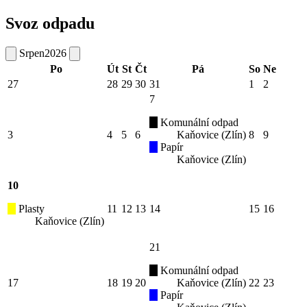
Svoz odpadu
Srpen
2026
Po
Út
St
Čt
Pá
So
Ne
27
28
29
30
31
1
2
7
Komunální odpad
3
4
5
6
Kaňovice (Zlín)
8
9
Papír
Kaňovice (Zlín)
10
Plasty
11
12
13
14
15
16
Kaňovice (Zlín)
21
Komunální odpad
17
18
19
20
Kaňovice (Zlín)
22
23
Papír