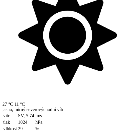
27 °C
11 °C
jasno, mírný severovýchodní vítr
vítr
SV, 5.74
m/s
tlak
1024
hPa
vlhkost
29
%