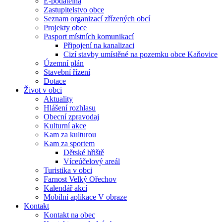
E-podatelna
Zastupitelstvo obce
Seznam organizací zřízených obcí
Projekty obce
Pasport místních komunikací
Připojení na kanalizaci
Cizí stavby umístěné na pozemku obce Kaňovice
Územní plán
Stavební řízení
Dotace
Život v obci
Aktuality
Hlášení rozhlasu
Obecní zpravodaj
Kulturní akce
Kam za kulturou
Kam za sportem
Dětské hřiště
Víceúčelový areál
Turistika v obci
Farnost Velký Ořechov
Kalendář akcí
Mobilní aplikace V obraze
Kontakt
Kontakt na obec