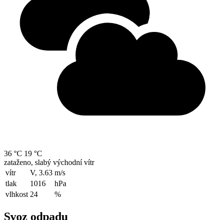
36 °C
19 °C
zataženo, slabý východní vítr
vítr
V, 3.63
m/s
tlak
1016
hPa
vlhkost
24
%
Svoz odpadu