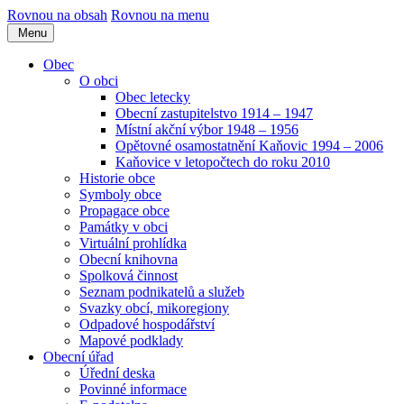
Rovnou na obsah
Rovnou na menu
Menu
Obec
O obci
Obec letecky
Obecní zastupitelstvo 1914 – 1947
Místní akční výbor 1948 – 1956
Opětovné osamostatnění Kaňovic 1994 – 2006
Kaňovice v letopočtech do roku 2010
Historie obce
Symboly obce
Propagace obce
Památky v obci
Virtuální prohlídka
Obecní knihovna
Spolková činnost
Seznam podnikatelů a služeb
Svazky obcí, mikoregiony
Odpadové hospodářství
Mapové podklady
Obecní úřad
Úřední deska
Povinné informace