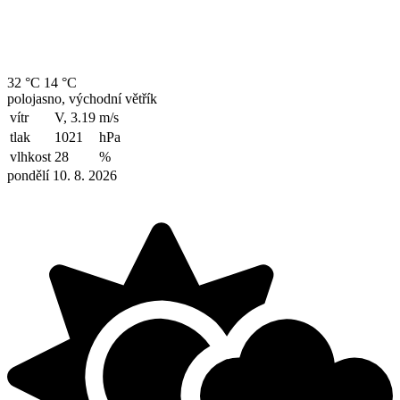
32 °C
14 °C
polojasno, východní větřík
vítr
V, 3.19
m/s
tlak
1021
hPa
vlhkost
28
%
pondělí 10. 8. 2026