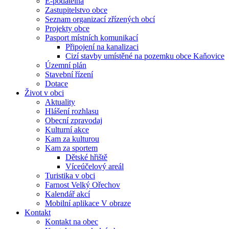
E-podatelna
Zastupitelstvo obce
Seznam organizací zřízených obcí
Projekty obce
Pasport místních komunikací
Připojení na kanalizaci
Cizí stavby umístěné na pozemku obce Kaňovice
Územní plán
Stavební řízení
Dotace
Život v obci
Aktuality
Hlášení rozhlasu
Obecní zpravodaj
Kulturní akce
Kam za kulturou
Kam za sportem
Dětské hřiště
Víceúčelový areál
Turistika v obci
Farnost Velký Ořechov
Kalendář akcí
Mobilní aplikace V obraze
Kontakt
Kontakt na obec