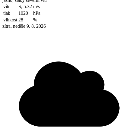
jasno, slabý severní vítr
vítr
S, 5.32
m/s
tlak
1020
hPa
vlhkost
28
%
zítra, neděle 9. 8. 2026