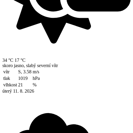
34 °C
17 °C
skoro jasno, slabý severní vítr
vítr
S, 3.58
m/s
tlak
1019
hPa
vlhkost
21
%
úterý 11. 8. 2026