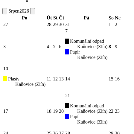
Srpen
2026
Po
Út
St
Čt
Pá
So
Ne
27
28
29
30
31
1
2
7
Komunální odpad
3
4
5
6
Kaňovice (Zlín)
8
9
Papír
Kaňovice (Zlín)
10
Plasty
11
12
13
14
15
16
Kaňovice (Zlín)
21
Komunální odpad
17
18
19
20
Kaňovice (Zlín)
22
23
Papír
Kaňovice (Zlín)
24
25
26
27
28
29
30