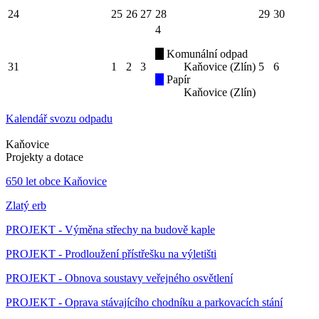
24
25
26
27
28
29
30
4
Komunální odpad
31
1
2
3
Kaňovice (Zlín)
5
6
Papír
Kaňovice (Zlín)
Kalendář svozu odpadu
Kaňovice
Projekty a dotace
650 let obce Kaňovice
Zlatý erb
PROJEKT - Výměna střechy na budově kaple
PROJEKT - Prodloužení přístřešku na výletišti
PROJEKT - Obnova soustavy veřejného osvětlení
PROJEKT - Oprava stávajícího chodníku a parkovacích stání