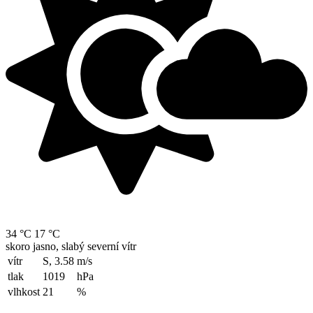
34 °C
17 °C
skoro jasno, slabý severní vítr
vítr
S, 3.58
m/s
tlak
1019
hPa
vlhkost
21
%