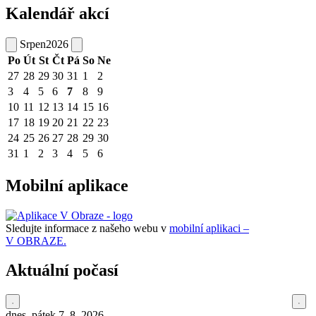
Kalendář akcí
Srpen
2026
Po
Út
St
Čt
Pá
So
Ne
27
28
29
30
31
1
2
3
4
5
6
7
8
9
10
11
12
13
14
15
16
17
18
19
20
21
22
23
24
25
26
27
28
29
30
31
1
2
3
4
5
6
Mobilní aplikace
Sledujte informace z našeho webu v
mobilní aplikaci –
V OBRAZE.
Aktuální počasí
dnes, pátek 7. 8. 2026