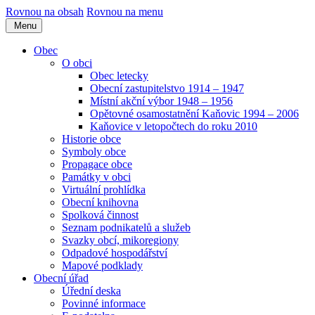
Rovnou na obsah
Rovnou na menu
Menu
Obec
O obci
Obec letecky
Obecní zastupitelstvo 1914 – 1947
Místní akční výbor 1948 – 1956
Opětovné osamostatnění Kaňovic 1994 – 2006
Kaňovice v letopočtech do roku 2010
Historie obce
Symboly obce
Propagace obce
Památky v obci
Virtuální prohlídka
Obecní knihovna
Spolková činnost
Seznam podnikatelů a služeb
Svazky obcí, mikoregiony
Odpadové hospodářství
Mapové podklady
Obecní úřad
Úřední deska
Povinné informace