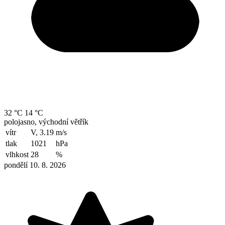
32 °C
14 °C
polojasno, východní větřík
vítr
V, 3.19
m/s
tlak
1021
hPa
vlhkost
28
%
pondělí 10. 8. 2026