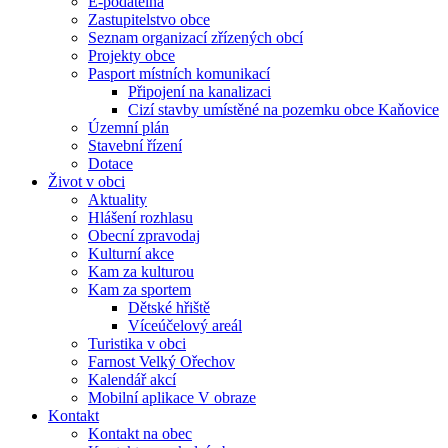
E-podatelna
Zastupitelstvo obce
Seznam organizací zřízených obcí
Projekty obce
Pasport místních komunikací
Připojení na kanalizaci
Cizí stavby umístěné na pozemku obce Kaňovice
Územní plán
Stavební řízení
Dotace
Život v obci
Aktuality
Hlášení rozhlasu
Obecní zpravodaj
Kulturní akce
Kam za kulturou
Kam za sportem
Dětské hřiště
Víceúčelový areál
Turistika v obci
Farnost Velký Ořechov
Kalendář akcí
Mobilní aplikace V obraze
Kontakt
Kontakt na obec