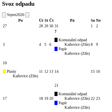
Svoz odpadu
Srpen
2026
Po
Út
St
Čt
Pá
So
Ne
27
28
29
30
31
1
2
7
Komunální odpad
3
4
5
6
Kaňovice (Zlín)
8
9
Papír
Kaňovice (Zlín)
10
Plasty
11
12
13
14
15
16
Kaňovice (Zlín)
21
Komunální odpad
17
18
19
20
Kaňovice (Zlín)
22
23
Papír
Kaňovice (Zlín)