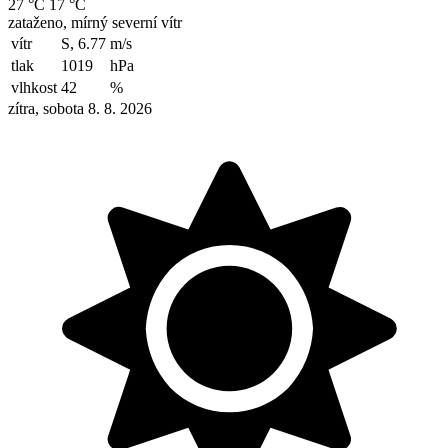
27 °C
17 °C
zataženo, mírný severní vítr
vítr
S, 6.77
m/s
tlak
1019
hPa
vlhkost
42
%
zítra, sobota 8. 8. 2026