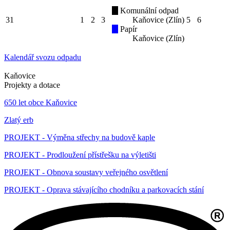
Komunální odpad
31
1
2
3
Kaňovice (Zlín)
5
6
Papír
Kaňovice (Zlín)
Kalendář svozu odpadu
Kaňovice
Projekty a dotace
650 let obce Kaňovice
Zlatý erb
PROJEKT - Výměna střechy na budově kaple
PROJEKT - Prodloužení přístřešku na výletišti
PROJEKT - Obnova soustavy veřejného osvětlení
PROJEKT - Oprava stávajícího chodníku a parkovacích stání