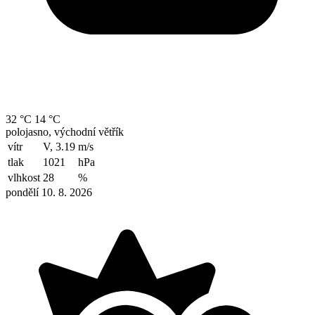
32 °C
14 °C
polojasno, východní větřík
vítr
V, 3.19
m/s
tlak
1021
hPa
vlhkost
28
%
pondělí 10. 8. 2026