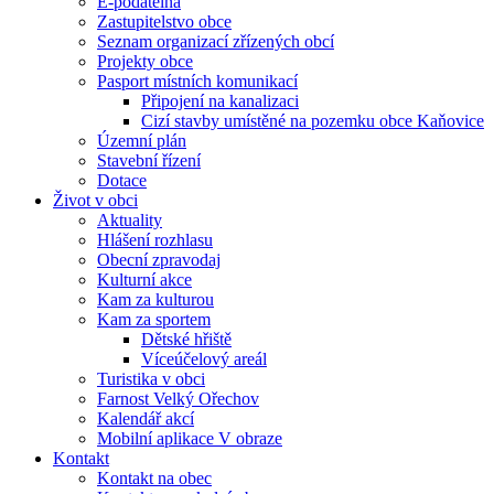
E-podatelna
Zastupitelstvo obce
Seznam organizací zřízených obcí
Projekty obce
Pasport místních komunikací
Připojení na kanalizaci
Cizí stavby umístěné na pozemku obce Kaňovice
Územní plán
Stavební řízení
Dotace
Život v obci
Aktuality
Hlášení rozhlasu
Obecní zpravodaj
Kulturní akce
Kam za kulturou
Kam za sportem
Dětské hřiště
Víceúčelový areál
Turistika v obci
Farnost Velký Ořechov
Kalendář akcí
Mobilní aplikace V obraze
Kontakt
Kontakt na obec