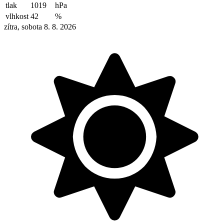
tlak
1019
hPa
vlhkost
42
%
zítra, sobota 8. 8. 2026