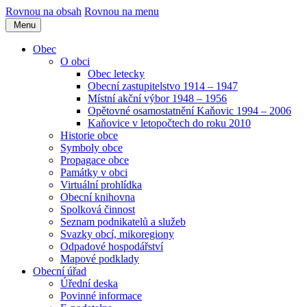
Rovnou na obsah
Rovnou na menu
Menu
Obec
O obci
Obec letecky
Obecní zastupitelstvo 1914 – 1947
Místní akční výbor 1948 – 1956
Opětovné osamostatnění Kaňovic 1994 – 2006
Kaňovice v letopočtech do roku 2010
Historie obce
Symboly obce
Propagace obce
Památky v obci
Virtuální prohlídka
Obecní knihovna
Spolková činnost
Seznam podnikatelů a služeb
Svazky obcí, mikoregiony
Odpadové hospodářství
Mapové podklady
Obecní úřad
Úřední deska
Povinné informace