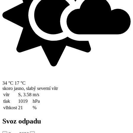
34 °C
17 °C
skoro jasno, slabý severní vítr
vítr
S, 3.58
m/s
tlak
1019
hPa
vlhkost
21
%
Svoz odpadu