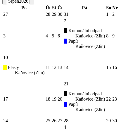
Srpen
2026
Po
Út
St
Čt
Pá
So
Ne
27
28
29
30
31
1
2
7
Komunální odpad
3
4
5
6
Kaňovice (Zlín)
8
9
Papír
Kaňovice (Zlín)
10
Plasty
11
12
13
14
15
16
Kaňovice (Zlín)
21
Komunální odpad
17
18
19
20
Kaňovice (Zlín)
22
23
Papír
Kaňovice (Zlín)
24
25
26
27
28
29
30
4