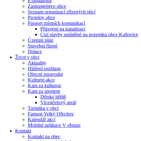
E-podatelna
Zastupitelstvo obce
Seznam organizací zřízených obcí
Projekty obce
Pasport místních komunikací
Připojení na kanalizaci
Cizí stavby umístěné na pozemku obce Kaňovice
Územní plán
Stavební řízení
Dotace
Život v obci
Aktuality
Hlášení rozhlasu
Obecní zpravodaj
Kulturní akce
Kam za kulturou
Kam za sportem
Dětské hřiště
Víceúčelový areál
Turistika v obci
Farnost Velký Ořechov
Kalendář akcí
Mobilní aplikace V obraze
Kontakt
Kontakt na obec