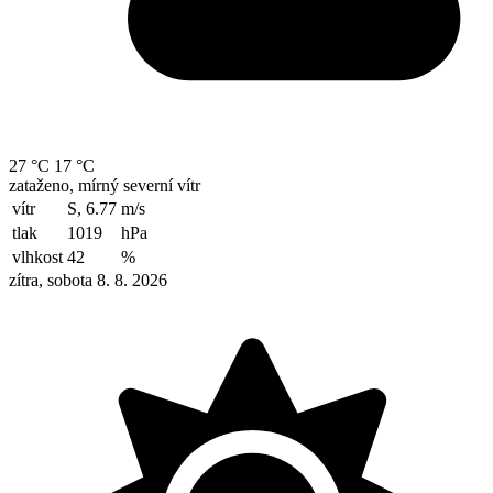
27 °C
17 °C
zataženo, mírný severní vítr
vítr
S, 6.77
m/s
tlak
1019
hPa
vlhkost
42
%
zítra, sobota 8. 8. 2026