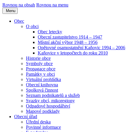
Rovnou na obsah
Rovnou na menu
Menu
Obec
O obci
Obec letecky
Obecní zastupitelstvo 1914 – 1947
Místní akční výbor 1948 – 1956
Opětovné osamostatnění Kaňovic 1994 – 2006
Kaňovice v letopočtech do roku 2010
Historie obce
Symboly obce
Propagace obce
Památky v obci
Virtuální prohlídka
Obecní knihovna
Spolková činnost
Seznam podnikatelů a služeb
Svazky obcí, mikoregiony
Odpadové hospodářství
Mapové podklady
Obecní úřad
Úřední deska
Povinné informace