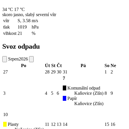
34 °C
17 °C
skoro jasno, slabý severní vítr
vítr
S, 3.58
m/s
tlak
1019
hPa
vlhkost
21
%
Svoz odpadu
Srpen
2026
Po
Út
St
Čt
Pá
So
Ne
27
28
29
30
31
1
2
7
Komunální odpad
3
4
5
6
Kaňovice (Zlín)
8
9
Papír
Kaňovice (Zlín)
10
Plasty
11
12
13
14
15
16