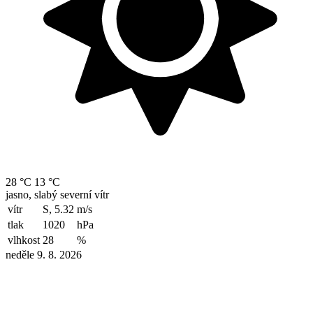
28 °C
13 °C
jasno, slabý severní vítr
vítr
S, 5.32
m/s
tlak
1020
hPa
vlhkost
28
%
neděle 9. 8. 2026