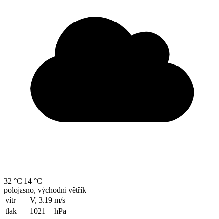
32 °C
14 °C
polojasno, východní větřík
vítr
V, 3.19
m/s
tlak
1021
hPa