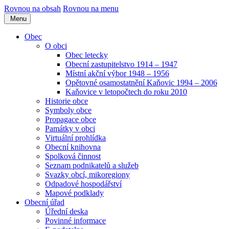
Rovnou na obsah
Rovnou na menu
Menu
Obec
O obci
Obec letecky
Obecní zastupitelstvo 1914 – 1947
Místní akční výbor 1948 – 1956
Opětovné osamostatnění Kaňovic 1994 – 2006
Kaňovice v letopočtech do roku 2010
Historie obce
Symboly obce
Propagace obce
Památky v obci
Virtuální prohlídka
Obecní knihovna
Spolková činnost
Seznam podnikatelů a služeb
Svazky obcí, mikoregiony
Odpadové hospodářství
Mapové podklady
Obecní úřad
Úřední deska
Povinné informace