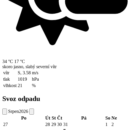
34 °C
17 °C
skoro jasno, slabý severní vítr
vítr
S, 3.58
m/s
tlak
1019
hPa
vlhkost
21
%
Svoz odpadu
Srpen
2026
Po
Út
St
Čt
Pá
So
Ne
27
28
29
30
31
1
2