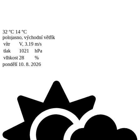
32 °C
14 °C
polojasno, východní větřík
vítr
V, 3.19
m/s
tlak
1021
hPa
vlhkost
28
%
pondělí 10. 8. 2026