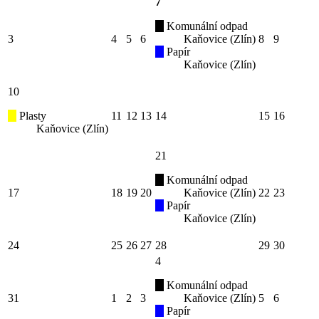
7
Komunální odpad
3
4
5
6
Kaňovice (Zlín)
8
9
Papír
Kaňovice (Zlín)
10
Plasty
11
12
13
14
15
16
Kaňovice (Zlín)
21
Komunální odpad
17
18
19
20
Kaňovice (Zlín)
22
23
Papír
Kaňovice (Zlín)
24
25
26
27
28
29
30
4
Komunální odpad
31
1
2
3
Kaňovice (Zlín)
5
6
Papír