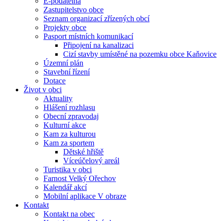
E-podatelna
Zastupitelstvo obce
Seznam organizací zřízených obcí
Projekty obce
Pasport místních komunikací
Připojení na kanalizaci
Cizí stavby umístěné na pozemku obce Kaňovice
Územní plán
Stavební řízení
Dotace
Život v obci
Aktuality
Hlášení rozhlasu
Obecní zpravodaj
Kulturní akce
Kam za kulturou
Kam za sportem
Dětské hřiště
Víceúčelový areál
Turistika v obci
Farnost Velký Ořechov
Kalendář akcí
Mobilní aplikace V obraze
Kontakt
Kontakt na obec