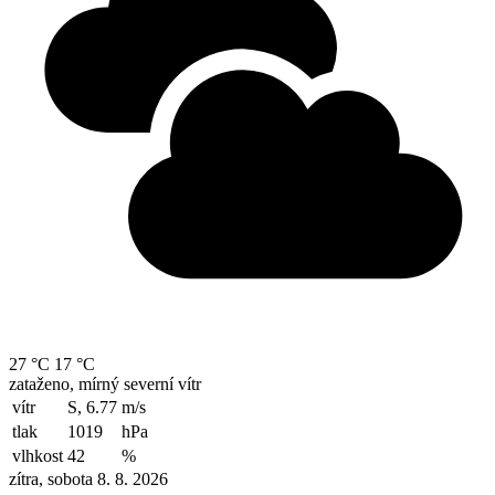
27 °C
17 °C
zataženo, mírný severní vítr
vítr
S, 6.77
m/s
tlak
1019
hPa
vlhkost
42
%
zítra, sobota 8. 8. 2026